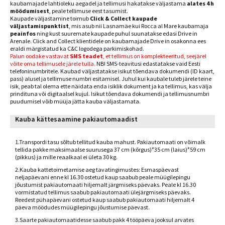
kaubamajade lahtioleku aegadel ja tellimusi hakatakse väljastama
alates 4 h
möödumisest
, peale tellimuse eest tasumist.
Kaupade väljastamine toimub
Click & Collect kaupade
väljastamispunktist
, mis asub nii Lasnamäe kui Rocca al Mare kaubamaja
peainfos
ning kust suuremate kaupade puhul suunatakse edasi Drive in
Arenale. Click and Collect klientidele on kaubamajade Drive in osakonna ees
eraldi märgistatud ka C&C logodega parkimiskohad.
Palun oodake vastavat
SMS teadet
, et tellimus on komplekteeritud, seejärel
võite oma tellimusele järele tulla.
NB! SMS-teavitusi edastatakse vaid Eesti
telefoninumbritele. Kaubad väljastatakse isikut tõendava dokumendi (ID kaart,
pass) alusel ja tellimuse numbri esitamisel. Juhul kui kaubale tuleb järele teine
isik, peab tal olema ette näidata enda isiklik dokument ja ka tellimus, kas välja
prindituna või digitaalsel kujul. Isikut tõendava dokumendi ja tellimusnumbri
puudumisel võib müüja jätta kauba väljastamata.
Kauba kättesaamine pakiautomaadist
1.Transpordi tasu sõltub tellitud kauba mahust. Pakiautomaati on võimalk
tellida pakke maksimaalse suurusega 37 cm (kõrgus)*35 cm (laius)*59 cm
(pikkus) ja mille reaalkaal ei ületa 30 kg.
2.Kauba kattetoimetamise aeg tavatingimustes: Esmaspäevast
neljapäevani enne kl 16.30 ostetud kaup saabub peale müügilepingu
jõustumist pakiautomaati hiljemalt järgmiseks päevaks. Peale kl 16.30
vormistatud tellimus saabub pakiautomaati ülejärgmiseks päevaks.
Reedest pühapäevani ostetud kaup saabub pakiautomaati hiljemalt 4
päeva möödudes müügilepingu jõustumise päevast.
3.Saarte pakiautomaatidesse saabub pakk 4 tööpäeva jooksul arvates