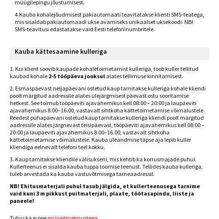
müügilepingu jõustumisest.
4.Kauba kohalejõudmisest pakiautomaati teavitatakse klienti SMS-teatega,
mis sisaldab pakiautomaadi ukse avamiseks unikaalset uksekoodi. NB!
SMS-teavitusi edastatakse vaid Eesti telefoninumbritele.
Kauba kättesaamine kulleriga
1. Kui klient soovib kaupade kohaletoimetamist kulleriga, toob kuller tellitud
kaubad kohale
2-5 tööpäeva jooksul
alates tellimuse kinnitamisest.
2. Esmaspäevast neljapäevani ostetud kaup tarnitakse kulleriga kohale kliendi
poolt märgitud aadressile alates ülejärgmisest päevast ostu sooritamise
hetkest. See toimub tööpäeviti ajavahemikus kell 08:00 – 20:00 ja laupäeviti
ajavahemikus 8.00–16.00, vastavalt sihtkoha kättetoimetamise võimalustele.
Reedest pühapäevani ostetud kaup tarnitakse kulleriga kliendi poolt märgitud
aadressile alates järgnevast teisipäevast, tööpäeviti ajavahemikus kell 08:00 –
20:00 ja laupäeviti ajavahemikus 8.00–16.00, vastavalt sihtkoha
kättetoimetamise võimalustele. Kauba üleandmise täpse aja lepib kuller
kliendiga eelnevalt telefoni teel kokku.
3. Kaup tarnitakse kliendile välisukseni, mis kehtib ka korrusmajade puhul.
Kullerteenus ei sisalda kauba tuppa toomise teenust. Tellides kauba kulleriga,
tuleb arvestada ka kauba vastuvõtmisega tarneaadressil.
NB! Ehitusmaterjali puhul tasub jälgida, et kullerteenusega tarnime
vaid kuni 3 m pikkust puitmaterjali, plaate, töötasapindu, liiste ja
paneele!
Tutvu ka e-poe
müügitingimustega