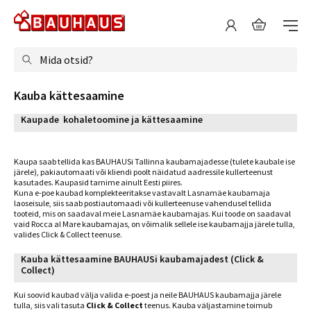
Mida otsid?
Kauba kättesaamine
Kaupade kohaletoomine ja kättesaamine
Kaupa saab tellida kas BAUHAUSi Tallinna kaubamajadesse (tulete kaubale ise
järele), pakiautomaati või kliendi poolt näidatud aadressile kullerteenust
kasutades. Kaupasid tarnime ainult Eesti piires.
Kuna e-poe kaubad komplekteeritakse vastavalt Lasnamäe kaubamaja
laoseisule, siis saab postiautomaadi või kullerteenuse vahendusel tellida
tooteid, mis on saadaval meie Lasnamäe kaubamajas. Kui toode on saadaval
vaid Rocca al Mare kaubamajas, on võimalik sellele ise kaubamajja järele tulla,
valides Click & Collect teenuse.
Kauba kättesaamine BAUHAUSi kaubamajadest (Click &
Collect)
Kui soovid kaubad välja valida e-poest ja neile BAUHAUS kaubamajja järele
tulla, siis vali tasuta
Click & Collect
teenus. Kauba väljastamine toimub